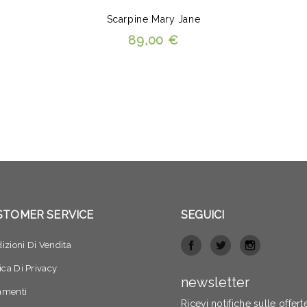
Scarpine Mary Jane
89,00 €
STOMER SERVICE
SEGUICI
izioni Di Vendita
tica Di Privacy
newsletter
amenti
Ricevi notifiche sulle offert