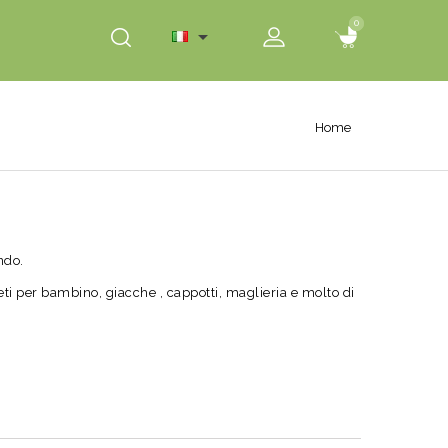
0
0

Home
ndo.
ti per bambino, giacche , cappotti, maglieria e molto di