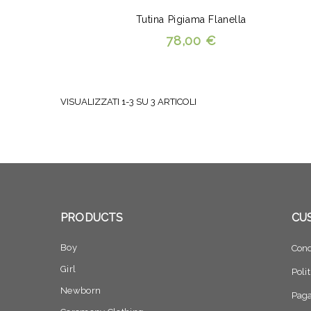
Tutina Pigiama Flanella
78,00 €
VISUALIZZATI 1-3 SU 3 ARTICOLI
PRODUCTS
CU
Boy
Cond
Girl
Poli
Newborn
Pag