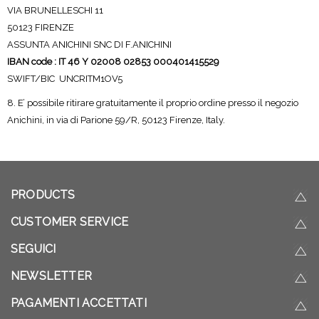
VIA BRUNELLESCHI 11
50123 FIRENZE
ASSUNTA ANICHINI SNC DI F.ANICHINI
IBAN code : IT 46 Y 02008 02853 000401415529
SWIFT/BIC
UNCRITM1OV5
8. E’ possibile ritirare gratuitamente il proprio ordine presso il negozio
Anichini, in via di Parione 59/R, 50123 Firenze, Italy.
PRODUCTS
CUSTOMER SERVICE
SEGUICI
NEWSLETTER
PAGAMENTI ACCETTATI