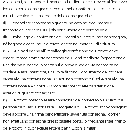
8.7 I Clienti, o altri soggetti incaricati dai Clienti che si trovino all’indirizzo
indicato per la consegna dei Prodotti nella Conferma d’Ordine, sono
tenuti a verificare, al momento della consegna, che:
(i) i Prodotti corrispondano a quanto indicato nel documento di
trasporto del corriere (DDT) sia per numero che per tipologia;
(ii) l’imballaggio/ confezione dei Prodotti sia integra, non danneggiata,
né bagnata o comunque alterata, anche nei materiali di chiusura.
8.8 Qualsiasi danno all’imballaggio/confezione dei Prodotti deve
essere immediatamente contestato dai Clienti mediante l’apposizione di
una riserva di controllo scritta sulla prova di avvenuta consegna del
corriere. Resta inteso che, una volta firmato il documento del corriere
senza alcuna contestazione, i Clienti non possono più sollevare alcuna
contestazione a Anichini SNC con riferimento alle caratteristiche
esteriori di quanto consegnato.
8.9 I Prodotti possono essere consegnati dai corrieri solo ai Clienti o a
persone da questi autorizzate; il soggetto a cui i Prodotti sono consegnati
deve apporre una firma per certificare l’avvenuta consegna. I corrieri
non effettuano consegne presso caselle postali o mediante inserimento
dei Prodotti in buche delle lettere o altri luoghi similari.