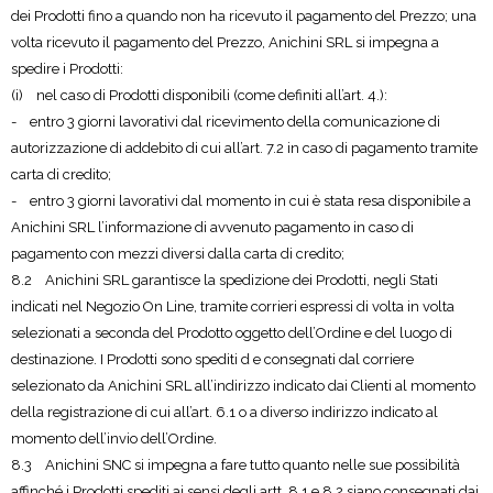
dei Prodotti fino a quando non ha ricevuto il pagamento del Prezzo; una
volta ricevuto il pagamento del Prezzo, Anichini SRL si impegna a
spedire i Prodotti:
(i) nel caso di Prodotti disponibili (come definiti all’art. 4.):
- entro 3 giorni lavorativi dal ricevimento della comunicazione di
autorizzazione di addebito di cui all’art. 7.2 in caso di pagamento tramite
carta di credito;
- entro 3 giorni lavorativi dal momento in cui è stata resa disponibile a
Anichini SRL l’informazione di avvenuto pagamento in caso di
pagamento con mezzi diversi dalla carta di credito;
8.2 Anichini SRL garantisce la spedizione dei Prodotti, negli Stati
indicati nel Negozio On Line, tramite corrieri espressi di volta in volta
selezionati a seconda del Prodotto oggetto dell’Ordine e del luogo di
destinazione. I Prodotti sono spediti d e consegnati dal corriere
selezionato da Anichini SRL all’indirizzo indicato dai Clienti al momento
della registrazione di cui all’art. 6.1 o a diverso indirizzo indicato al
momento dell’invio dell’Ordine.
8.3 Anichini SNC si impegna a fare tutto quanto nelle sue possibilità
affinché i Prodotti spediti ai sensi degli artt. 8.1 e 8.2 siano consegnati dai