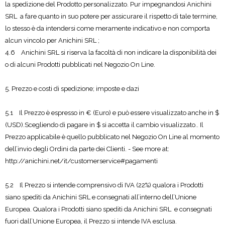
la spedizione del Prodotto personalizzato. Pur impegnandosi Anichini
SRL a fare quanto in suo potere per assicurare il rispetto di tale termine,
lo stesso è da intendersi come meramente indicativo e non comporta
alcun vincolo per Anichini SRL ;
4.6 Anichini SRL si riserva la facoltà di non indicare la disponibilità dei
o di alcuni Prodotti pubblicati nel Negozio On Line.
5. Prezzo e costi di spedizione; imposte e dazi
5.1 Il Prezzo è espresso in € (Euro) e può essere visualizzato anche in $
(USD).Scegliendo di pagare in $ si accetta il cambio visualizzato.. Il
Prezzo applicabile è quello pubblicato nel Negozio On Line al momento
dell’invio degli Ordini da parte dei Clienti. - See more at:
http://anichini.net/it/customerservice#pagamenti
5.2 Il Prezzo si intende comprensivo di IVA (22%) qualora i Prodotti
siano spediti da Anichini SRL e consegnati all’interno dell’Unione
Europea. Qualora i Prodotti siano spediti da Anichini SRL e consegnati
fuori dall’Unione Europea, il Prezzo si intende IVA esclusa.