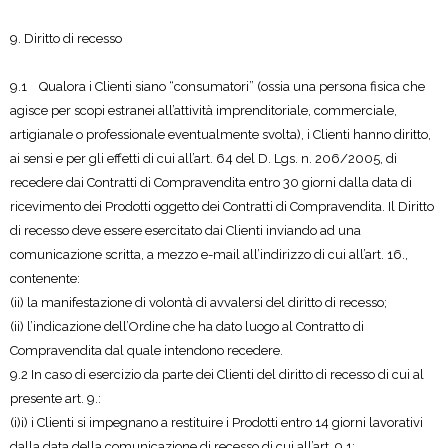
9. Diritto di recesso
9.1 Qualora i Clienti siano “consumatori” (ossia una persona fisica che
agisce per scopi estranei all’attività imprenditoriale, commerciale,
artigianale o professionale eventualmente svolta), i Clienti hanno diritto,
ai sensi e per gli effetti di cui all’art. 64 del D. Lgs. n. 206/2005, di
recedere dai Contratti di Compravendita entro 30 giorni dalla data di
ricevimento dei Prodotti oggetto dei Contratti di Compravendita. Il Diritto
di recesso deve essere esercitato dai Clienti inviando ad una
comunicazione scritta, a mezzo e-mail all’indirizzo di cui all’art. 16.,
contenente:
(ii) la manifestazione di volontà di avvalersi del diritto di recesso;
(ii) l’indicazione dell’Ordine che ha dato luogo al Contratto di
Compravendita dal quale intendono recedere.
9.2 In caso di esercizio da parte dei Clienti del diritto di recesso di cui al
presente art. 9.:
(i)i) i Clienti si impegnano a restituire i Prodotti entro 14 giorni lavorativi
dalla data della comunicazione di recesso di cui all’art. 9.1;