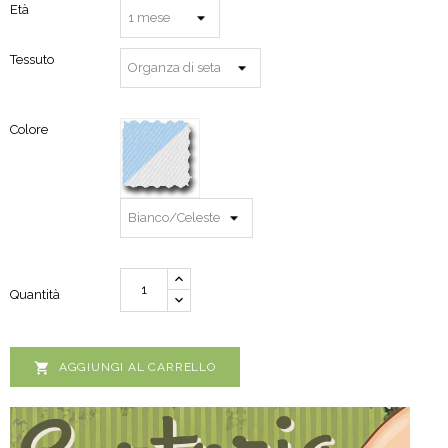
Età
Tessuto
Colore
Quantità

AGGIUNGI AL CARRELLO