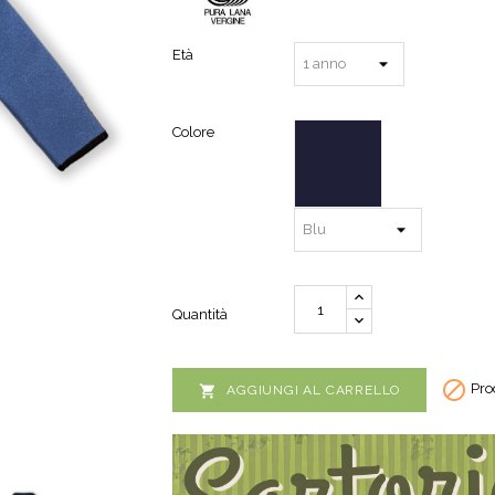
Età
Colore
Quantità

Prod

AGGIUNGI AL CARRELLO