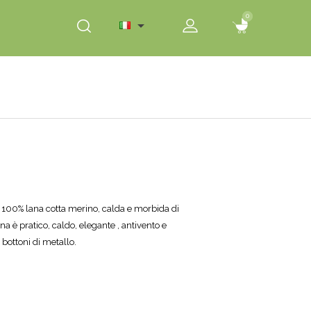
0
0

n 100% lana cotta merino, calda e morbida di
a è pratico, caldo, elegante , antivento e
 bottoni di metallo.