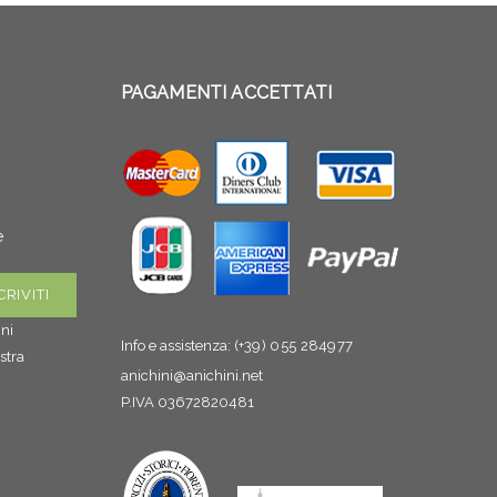
PAGAMENTI ACCETTATI
e
gni
Info e assistenza:
(+39) 055 284977
stra
anichini@anichini.net
P.IVA 03672820481