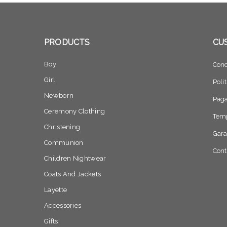
PRODUCTS
CU
Boy
Cond
Girl
Poli
Newborn
Pag
Ceremony Clothing
Temp
Christening
Gara
Communion
Cont
Children Nightwear
Coats And Jackets
Layette
Accessories
Gifts