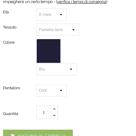
impiegherà un certo tempo - (
verifica i tempi di consegna
)
Età
Tessuto
Colore
Pantaloni
Quantità

AGGIUNGI AL CARRELLO