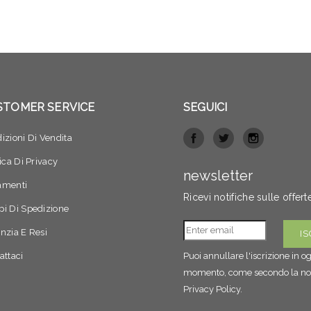
STOMER SERVICE
SEGUICI
izioni Di Vendita
tica Di Privacy
newsletter
amenti
Ricevi notifiche sulle offert
i Di Spedizione
nzia E Resi
attaci
Puoi annullare l'iscrizione in o
momento, come secondo la no
Privacy Policy.