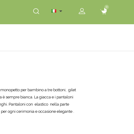
0
0

monopetto per bambino a tre bottoni, gilet
ia è sempre bianca. La giacca e i pantaloni
nghi. Pantaloni con elastico nella parte
to per ogni cerimonia e occasione elegante .