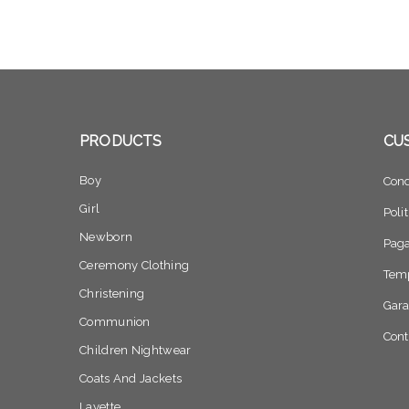
PRODUCTS
CU
Boy
Cond
Girl
Poli
Newborn
Pag
Ceremony Clothing
Temp
Christening
Gara
Communion
Cont
Children Nightwear
Coats And Jackets
Layette