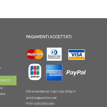
PAGAMENTI ACCETTATI
e
gni
Info e assistenza:
(+39) 055 284977
stra
anichini@anichini.net
P.IVA 03672820481