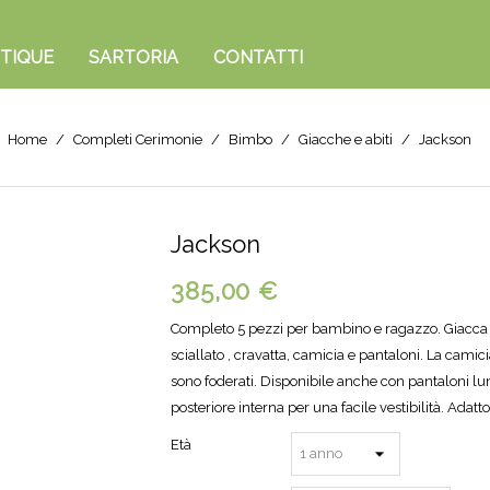
TIQUE
SARTORIA
CONTATTI
Home
Completi Cerimonie
Bimbo
Giacche e abiti
Jackson
Jackson
385,00 €
Completo 5 pezzi per bambino e ragazzo. Giacca 
sciallato , cravatta, camicia e pantaloni. La camic
sono foderati. Disponibile anche con pantaloni lu
posteriore interna per una facile vestibilità. Adat
Età