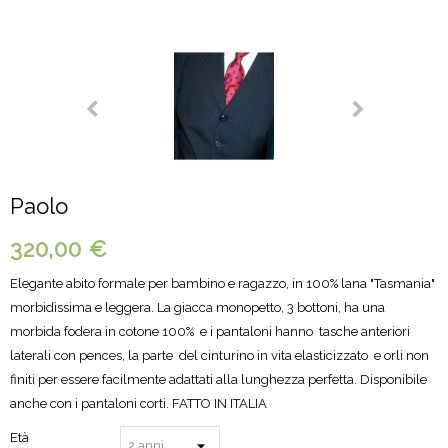
Paolo
320,00 €
E
legante
abito formale
per bambino e ragazzo, i
n
100
%
lana
"Tasmania"
morbidissima
e leggera
.
La
giacca monopetto
,
3 bottoni
,
ha una
morbida
fodera in
cotone 100
%
e i pantaloni
hanno
tasche anteriori
laterali
con pences,
la parte
del cinturino in vita elasticizzato
e
orli
non
finiti
per
essere facilmente
adattati
alla lunghezza
perfetta
.
Disponibile
anche con
i pantaloni
corti
.
FATTO
IN
ITALIA
Età